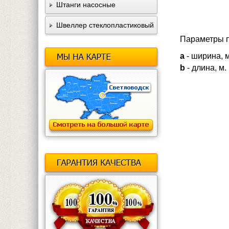
Штанги насосные
Швеллер стеклопластиковый
Параметры п
а
- ширина, м
b
- длина, м.