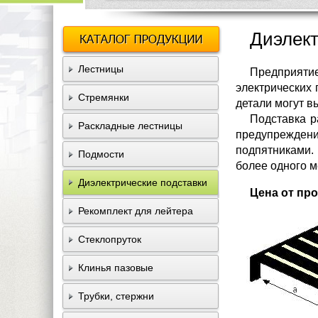
Диэлект
Лестницы
Предприятие
электрических
Стремянки
детали могут в
Подставка р
Раскладные лестницы
предупрежден
подпятниками.
Подмости
более одного м
Диэлектрические подставки
Цена от пр
Рекомплект для лейтера
Стеклопруток
Клинья пазовые
Трубки, стержни